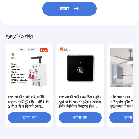
চালিয়ে
প্রস্তাবিত পণ্য
গ্লোমার্কেট ওয়াইফাই সার্কিট
গ্লোমার্কেট স্মার্ট হোম ডিমার সুইচ
Glomarket Tuy
ব্রেকার স্মার্ট সুইচ টুয়া স্মার্ট 1 পি
তুয়া জিগবি ভয়েস কন্ট্রোল বোতাম
স্মার্ট ফ্যান সুইচ Tuya 
2 পি 3 পি 4 পি স্মার্ট হোম
ডিমিং ডিজিটাল ডিসপ্লে দিয়ে
সুইচ ফ্যান স্পিড লা
সিস্টেম বৈদ্যুতিক সার্কিট 4 পি
উজ্জ্বলতা সামঞ্জস্য করুন
ভয়েস কন্ট্রোল কন্ট্র
এমসিবি স্মার্ট ব্রেকার
/ US স্ট্যান্ডার্ড
ভালো দাম
ভালো দাম
ভালো দাম