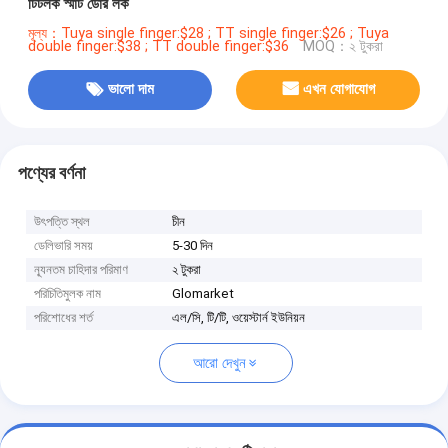
টিটলক স্মার্ট ডোর লক
মূল্য：Tuya single finger:$28 ; TT single finger:$26 ; Tuya
double finger:$38 ; TT double finger:$36
MOQ：২ টুকরা
ভালো দাম
এখন যোগাযোগ
পণ্যের বর্ণনা
উৎপত্তি স্থল
চীন
ডেলিভারি সময়
5-30 দিন
ন্যূনতম চাহিদার পরিমাণ
২ টুকরা
পরিচিতিমুলক নাম
Glomarket
পরিশোধের শর্ত
এল/সি, টি/টি, ওয়েস্টার্ন ইউনিয়ন
আরো দেখুন