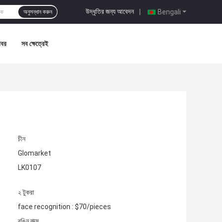
উদ্ধৃতির জন্য আবেদন
|
Bengali
অনুসন্ধান করুন
খবর
সব ক্ষেত্রেই
চীন
Glomarket
LK0107
২ টুকরা
face recognition : $70/pieces
রঙিন বাক্স