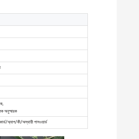
া
রক,
লক অনুস্মারক
কার্ড/অ্যাপ/কী/অস্থায়ী পাসওয়ার্ড