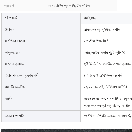
প্রয়োগ:
হোম হোটেল অ্যাপার্টমেন্টস অফিস
নেটওয়ার্ক
ওয়াইফাই
উপাদান
এভিয়েশন অ্যালুমিনিয়াম খাদ
সামগ্রিক মাত্রা
৪৩০*৭৮*৭৮ মিমি
আঙুলের ছাপ
সেমিকন্ডাক্টর ফিঙ্গারপ্রিন্ট স্বীকৃতি
সামনের ক্যামেরা
হাই ডিফিনিশন ওয়াইড এঙ্গেল ক্যামের
রিয়ার প্যানেল প্রদর্শন পর্দা
৪ ইঞ্চি হাই ডেফিনিশন বড় পর্দা
ওয়ার্কিং ভোল্টেজ
৪২০০ এমএএইচ লিথিয়াম ব্যাটারি
সমর্থন
ভয়েস নেভিগেশন, কম ব্যাটারি অনুস্মা
দরজা লক অবস্থা অনুস্মারক, সিস্টেম 
আনলক পদ্ধতি
মুখ/ফিংগারপ্রিন্ট/অঙ্কের পাসওয়ার্ড/