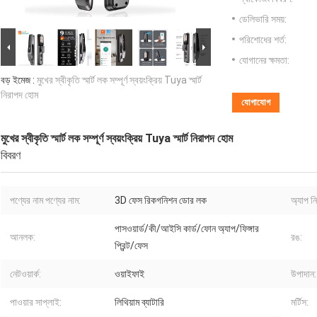
ডেলিভারি সময়:
পরিশোধের শর্ত:
যোগানের ক্ষমতা:
বড় ইমেজ :
মুখের স্বীকৃতি স্মার্ট লক সম্পূর্ণ স্বয়ংক্রিয় Tuya স্মার্ট
নিরাপদ হোম
যোগাযোগ
মুখের স্বীকৃতি স্মার্ট লক সম্পূর্ণ স্বয়ংক্রিয় Tuya স্মার্ট নিরাপদ হোম
বিবরণ
পণ্যের নাম পণ্যের নাম:
3D ফেস রিকগনিশন ডোর লক
অ্যাপ নিয
পাসওয়ার্ড/কী/আইসি কার্ড/ফোন অ্যাপ/ফিঙ্গার
আনলক:
রঙ:
প্রিন্ট/ফেস
নেটওয়ার্ক:
ওয়াইফাই
উপাদান:
পাওয়ার সাপ্লাই:
লিথিয়াম ব্যাটারি
মর্টিস: