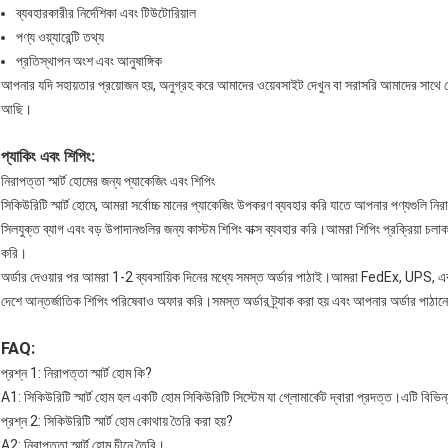
ব্যবহারকারীর নির্দেশিকা এবং টিউটোরিয়াল
পণ্য ওয়্যারেন্টি তথ্য
প্রতিস্থাপন অংশ এবং আনুষাঙ্গিক
আপনার যদি সহায়তার প্রয়োজন হয়, অনুগ্রহ করে আমাদের ওয়েবসাইট দেখুন বা সরাসরি আমাদের সা
আছি।
প্যাকিং এবং শিপিং:
নিরাপত্তা স্মার্ট হোমের জন্য প্যাকেজিং এবং শিপিং
সিকিউরিটি স্মার্ট হোমে, আমরা সর্বোচ্চ মানের প্যাকেজিং উপকরণ ব্যবহার করি যাতে আপনার পণ্যগুলি নিরা
সিলযুক্ত ব্যাগ এবং বড় উপাদানগুলির জন্য কাস্টম শিপিং বাক্স ব্যবহার করি।আমরা শিপিং প্রক্রিয়া চলা
করি।
অর্ডার দেওয়ার পর আমরা 1-2 ব্যবসায়িক দিনের মধ্যে সমস্ত অর্ডার পাঠাই।আমরা FedEx, UPS, এ
দেশে আন্তর্জাতিক শিপিং পরিষেবাও অফার করি।সমস্ত অর্ডার ট্র্যাক করা হয় এবং আপনার অর্ডার পাঠান
FAQ:
প্রশ্ন 1: নিরাপত্তা স্মার্ট হোম কি?
A1: সিকিউরিটি স্মার্ট হোম হল একটি হোম সিকিউরিটি সিস্টেম যা গ্লোমার্কেট দ্বারা প্রদত্ত।এটি বিভিন্ন
প্রশ্ন 2: সিকিউরিটি স্মার্ট হোম কোথায় তৈরি করা হয়?
A2: নিরাপত্তা স্মার্ট হোম চীনে তৈরি।