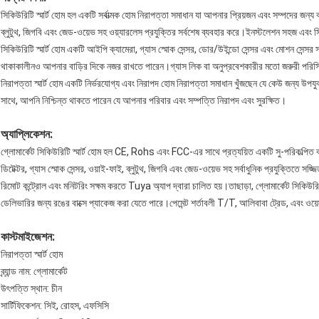
সিকিউরিটি স্মার্ট হোম হল একটি সর্বাত্মক হোম নিরাপত্তা সমাধান যা আপনার প্রিয়জন এবং সম্পদের জন্য
ব্লুটুথ, জিগবি এবং জেড-ওয়েভ সহ ওয়্যারলেস প্রযুক্তির সর্বশেষ ব্যবহার করে।ইনস্টলেশন সহজ এবং স
সিকিউরিটি স্মার্ট হোম একটি আইপি ক্যামেরা, গ্যাস স্মোক সেন্সর, ডোর/উইন্ডো সেন্সর এবং মোশন সেন্সর 
থাকাকালীনও আপনার বাড়ির দিকে নজর রাখতে পারেন।গ্যাস লিক বা অনুপ্রবেশকারীর মতো জরুরী পরিস্
নিরাপত্তা স্মার্ট হোম একটি নির্ভরযোগ্য এবং নিরাপদ হোম নিরাপত্তা সমাধান খুঁজছেন যে কেউ জন্য উপযুক
সাথে, আপনি নিশ্চিন্ত থাকতে পারেন যে আপনার পরিবার এবং সম্পত্তি নিরাপদ এবং সুরক্ষিত।
অ্যাপ্লিকেশন:
গ্লোমার্কেট সিকিউরিটি স্মার্ট হোম হল CE, Rohs এবং FCC-এর সাথে প্রত্যয়িত একটি সু-পরিকল্পিত বার্গ
ডিটেক্টর, গ্যাস স্মোক সেন্সর, ওয়াই-ফাই, ব্লুটুথ, জিগবি এবং জেড-ওয়েভ সহ সর্বাধুনিক প্রযুক্তিতে 
রিমোট কন্ট্রোল এবং মনিটরিং সক্ষম করতে Tuya অ্যাপ দ্বারা চালিত হয়।তাছাড়া, গ্লোমার্কেট সিকিউরিটি
ডেলিভারির জন্য রঙের বাক্সে প্যাকেজ করা যেতে পারে।পেমেন্ট শর্তাবলী T/T, আলিবাবা ট্রেড, এবং ওয়ে
কাস্টমাইজেশন:
নিরাপত্তা স্মার্ট হোম
ব্র্যান্ড নাম: গ্লোমার্কেট
উৎপত্তি স্থান: চীন
সার্টিফিকেশন: সিই, রোহস, এফসিসি