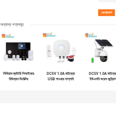
অন্যান্য পণ্যসমূহ
লিথিয়াম ব্যাটারি পিআইআর
DC5V 1.0A মাইক্রো
DC5V 1.0A মাইক্র
হিউম্যান ডিটেক্টর
USB পাওয়ার সাপ্লাই
ইউএসবি ভয়েস কন্ট্রো
সিকিউরিটি স্মার্ট হোম
অ্যাপ বিজ্ঞপ্তি সহ DIY
অ্যামাজন আলেক্সা ইন্ডো
সিস্টেম
নিরাপত্তা স্মার্ট হোম
সিকিউরিটি স্মার্ট হোম
অ্যালার্ম সিস্টেম