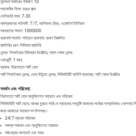
ন্যূনতম অর্ডারের পরিমাণ: 10
প্যাকেজিং বিশদ: রঙের বাক্স
ডেলিভারি সময়: 7-30
অর্থপ্রদানের শর্তাবলী: T/T, আলিবাবা ট্রেড, ওয়েস্টার্ন ইউনিয়ন
সরবরাহের ক্ষমতা: 1000000
অ্যালার্ম পদ্ধতি: সাইরেন অ্যালার্ম, অ্যাপ বিজ্ঞপ্তি
ব্যাটারির ধরন: লিথিয়াম ব্যাটারি
সেন্সর: পিআইআর হিউম্যান ডিটেক্টর, গ্যাস স্মোক সেন্সর
ওয়ারেন্টি: 1 বছর
প্রকার: নিরাপত্তা স্মার্ট হোম
স্মার্ট পিআইআর সেন্সর, ডোর উইন্ডো সেন্সর, সিকিউরিটি আইপি ক্যামেরা, স্মার্ট স্মোক ডিটেক্টর
সমর্থন এবং পরিষেবা:
নিরাপত্তা স্মার্ট হোম প্রযুক্তিগত সহায়তা এবং পরিষেবা
সিকিউরিটি স্মার্ট হোমে, আমরা বুঝতে পারি যে গ্রাহকের সন্তুষ্টি আমাদের সর্বোচ্চ অগ্রাধিকার।আপনার সি
জন্য আমাদের সহায়তা দল উপলব্ধ।
24/7 গ্রাহক পরিষেবা
সমস্যা সমাধান এবং প্রযুক্তিগত সহায়তা
সফ্টওয়্যার আপডেট এবং প্যাচ