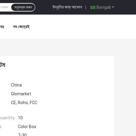
উদ্ধৃতির জন্য আবেদন
|
Bengali
অনুসন্ধান করুন
খবর
সব ক্ষেত্রেই
টেম
China
Glomarket
CE, Rohs, FCC
uantity:
10
s:
Color Box
7-30