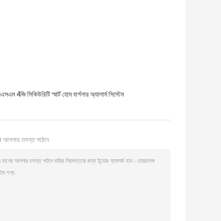
এসএম 4জি সিকিউরিটি স্মার্ট হোম বার্গলার অ্যালার্ম সিস্টেম
ি আপনার তদন্ত পাঠান