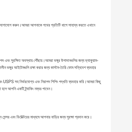
থে যোগাযোগ করুন।আমরা আপনাকে পথের প্রতিটি ধাপে সাহায্য করতে এখানে
পদ এবং সুরক্ষিত অবস্থায় পৌঁছায়।আমরা ভঙ্গুর উপাদানগুলির জন্য ভ্যাকুয়াম-
কালীন ভঙ্গুর আইটেমগুলি রক্ষা করার জন্য কাস্টম-তৈরি ফোম সন্নিবেশ ব্যবহার
বং USPS সহ নির্ভরযোগ্য এবং নিরাপদ শিপিং পদ্ধতি ব্যবহার করি।আমরা কিছু
ো হলে আপনি একটি ট্র্যাকিং নম্বর পাবেন।
 সেন্সর এবং ডিটেক্টরের মাধ্যমে আপনার বাড়ির জন্য সুরক্ষা প্রদান করে।