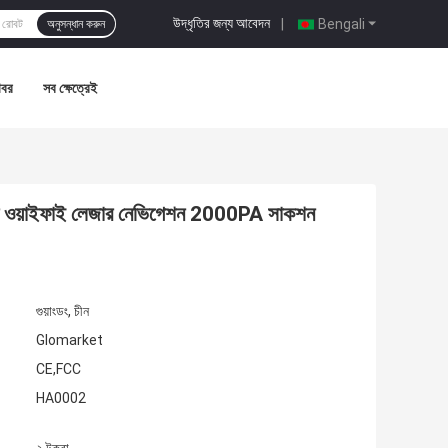
উদ্ধৃতির জন্য আবেদন
|
Bengali
অনুসন্ধান করুন
খবর
সব ক্ষেত্রেই
 ক্লিনার ওয়াইফাই লেজার নেভিগেশন 2000PA সাকশন
গুয়াংডং, চীন
Glomarket
CE,FCC
HA0002