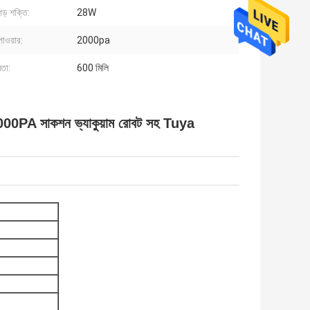
ড় শক্তি:
28W
াওয়ার:
2000pa
মতা:
600 মিলি
2000PA সাকশন ভ্যাকুয়াম রোবট সহ Tuya