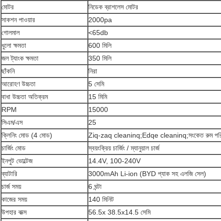
মোটর
নিডেক ব্রাশলেস মোটর
সাকশন পাওয়ার
2000pa
গোলমাল
<65db
ধুলো ক্ষমতা
600 মিলি
জল ট্যাংক ক্ষমতা
350 মিলি
ছাঁকনি
নিরা
আরোহণ উচ্চতা
5 সেমি
বাধা উচ্চতা অতিক্রম
15 মিমি
RPM
15000
সিএম/এস
25
ক্লিনিং মোড (4 মোড)
Ziq-zaq cleaninq;Edqe cleaninq;সংকেত রুম পরিষ
চার্জিং মোড
স্বয়ংক্রিয় চার্জিং / ম্যানুয়াল চার্জ
ইনপুট ভোল্টেজ
14.4V, 100-240V
ব্যাটারি
3000mAh Li-ion (BYD প্যাক সহ এলজি সেল)
চার্জ সময়
6 ঘন্টা
কাজের সময়
140 মিনিট
উপহার বাক্স
56.5x 38.5x14.5 সেমি