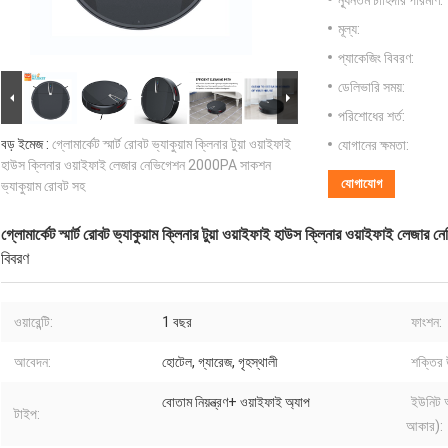
ন্যূনতম চাহিদার পরিমাণ:
মূল্য:
প্যাকেজিং বিবরণ:
ডেলিভারি সময়:
পরিশোধের শর্ত:
বড় ইমেজ :
গ্লোমার্কেট স্মার্ট রোবট ভ্যাকুয়াম ক্লিনার টুয়া ওয়াইফাই
যোগানের ক্ষমতা:
হাউস ক্লিনার ওয়াইফাই লেজার নেভিগেশন 2000PA সাকশন
যোগাযোগ
ভ্যাকুয়াম রোবট সহ
গ্লোমার্কেট স্মার্ট রোবট ভ্যাকুয়াম ক্লিনার টুয়া ওয়াইফাই হাউস ক্লিনার ওয়াইফাই লে
বিবরণ
ওয়ারেন্টি:
1 বছর
ফাংশন:
আবেদন:
হোটেল, গ্যারেজ, গৃহস্থালী
শক্তির 
বোতাম নিয়ন্ত্রণ+ ওয়াইফাই অ্যাপ
ইউনিট 
টাইপ:
আকার):