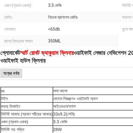
ওজন (প্রধান একক):
3.3 কেজি
ইউনিট গ
মোটর:
নিডেক ব্রাশলেস মোটর
সাকশন প
গোলমাল:
<65db
ধুলো ক্ষ
জলের ট্যাঙ্কের ক্ষমতা:
350ML
গ্লোমার্কেট
স্মার্ট রোবট ভ্যাকুয়াম ক্লিনার
ওয়াইফাই লেজার নেভিগেশন 
ওয়াইফাই হাউস ক্লিনার
পণ্যের বর্ণনা
রঙ
সাদা কালো
টাইপ
বোতাম নিয়ন্ত্রণ+ ওয়াইফাই অ্যাপ
কভার ডিজাইন
আইএমএল/গ্লাস
ইউনিট আকার (প্রধান শরীরের আকার)
33x9.2(সেমি)
ওজন (প্রধান একক)
3.3 কেজি
ইউনিট গড় শক্তি
28W