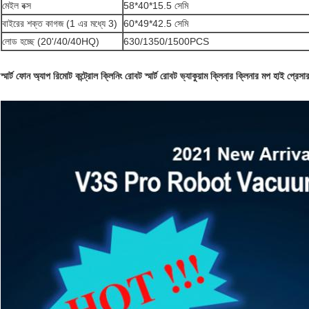
মেইল বক্স
58*40*15.5 সেমি
বাইরের শক্ত কাগজ (1 এর মধ্যে 3)
60*49*42.5 সেমি
লোড হচ্ছে (20'/40/40HQ)
630/1350/1500PCS
স্মার্ট ফোন অ্যাপ রিমোট কন্ট্রোল ক্লিনিং রোবট স্মার্ট রোবট ভ্যাকুয়াম ক্লিনার ক্লিনার মপ হাই প্রেসা