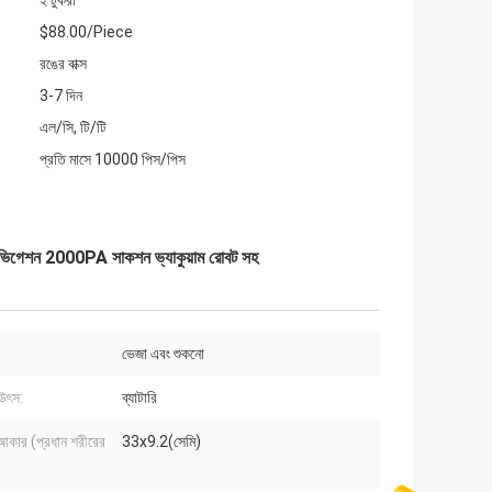
২ টুকরা
$88.00/Piece
রঙের বাক্স
3-7 দিন
এল/সি, টি/টি
প্রতি মাসে 10000 পিস/পিস
জার নেভিগেশন 2000PA সাকশন ভ্যাকুয়াম রোবট সহ
ভেজা এবং শুকনো
উৎস:
ব্যাটারি
আকার (প্রধান শরীরের
33x9.2(সেমি)