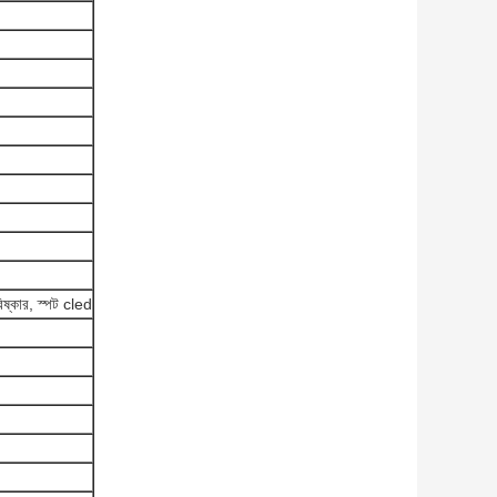
্কার, স্পট cled