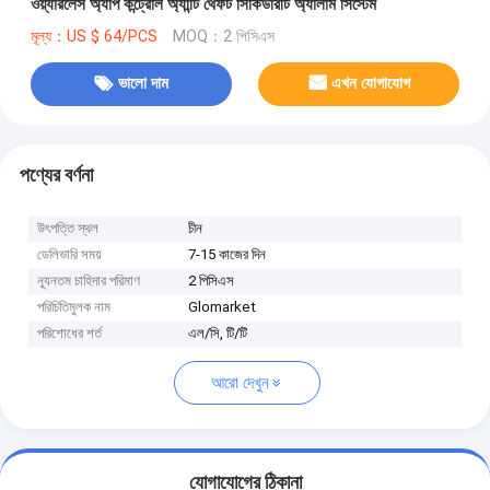
ওয়্যারলেস অ্যাপ কন্ট্রোল অ্যান্টি থেফট সিকিউরিটি অ্যালার্ম সিস্টেম
মূল্য：US $ 64/PCS
MOQ：2 পিসিএস
ভালো দাম
এখন যোগাযোগ
পণ্যের বর্ণনা
উৎপত্তি স্থল
চীন
ডেলিভারি সময়
7-15 কাজের দিন
ন্যূনতম চাহিদার পরিমাণ
2 পিসিএস
পরিচিতিমুলক নাম
Glomarket
পরিশোধের শর্ত
এল/সি, টি/টি
আরো দেখুন
যোগাযোগের ঠিকানা