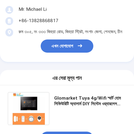
Mr. Michael Li
+86-13828868817
রুম ৩০৫, নং ৩৩৩ জিহুয়া রোড, জিহুয়া স্ট্রিট, লংগাং জেলা, শেনজেন, চীন
এখন যোগাযোগ
এর সেরা মূল্য পান
Glomarket Tuya 4g/Wifi স্মার্ট হোম
সিকিউরিটি অ্যালার্ম DIY সিস্টেম ওয়্যারলেস
অ্যাপ কন্ট্রোল অ্যান্টি থেফট সিকিউরিটি অ্যালার্ম
সিস্টেম