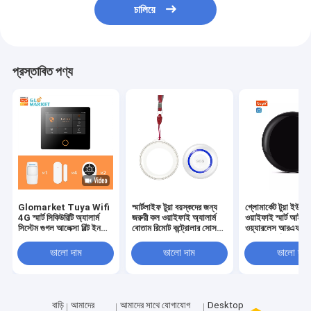
চালিয়ে
প্রস্তাবিত পণ্য
Glomarket Tuya Wifi
স্মার্টলাইফ টুয়া বয়স্কদের জন্য
গ্লোমার্কেট টুয়া ইউনিভা
4G স্মার্ট সিকিউরিটি অ্যালার্ম
জরুরী কল ওয়াইফাই অ্যালার্ম
ওয়াইফাই স্মার্ট আইআর স
সিস্টেম গুগল আলেক্সা বিল্ট ইন
বোতাম রিমোট কন্ট্রোলার সোস
ওয়্যারলেস আরএফ রি
সাইরেন
প্যানিক বোতাম সরবরাহ করে
কন্ট্রোল স্মার্ট হোমের 
অ্যালেক্সার সাথে কাজ 
ভালো দাম
ভালো দাম
ভালো দাম
বাড়ি
আমাদের
আমাদের সাথে যোগাযোগ
Desktop