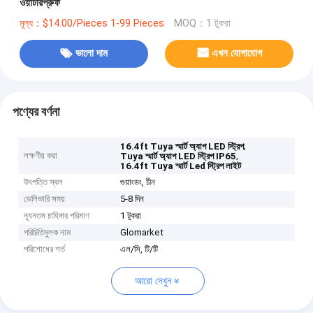
ওয়াটারপ্রুফ
মূল্য：$14.00/Pieces 1-99 Pieces
MOQ：1 টুকরা
ভালো দাম
এখন যোগাযোগ
পণ্যের বর্ণনা
,
16.4ft Tuya স্মার্ট অ্যাপ LED স্ট্রিপ
লক্ষণীয় করা
,
Tuya স্মার্ট অ্যাপ LED স্ট্রিপ IP65
16.4ft Tuya স্মার্ট Led স্ট্রিপ লাইট
উৎপত্তি স্থল
গুয়াংডং, চীন
ডেলিভারি সময়
5-8 দিন
ন্যূনতম চাহিদার পরিমাণ
1 টুকরা
পরিচিতিমুলক নাম
Glomarket
পরিশোধের শর্ত
এল/সি, টি/টি
আরো দেখুন