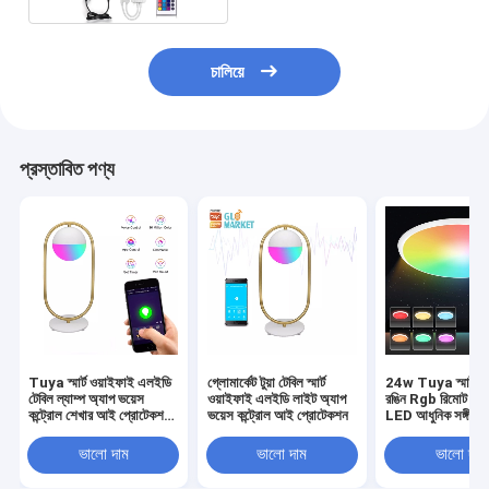
চালিয়ে
প্রস্তাবিত পণ্য
Tuya স্মার্ট ওয়াইফাই এলইডি
গ্লোমার্কেট টুয়া টেবিল স্মার্ট
24w Tuya স্মার্ট সি
টেবিল ল্যাম্প অ্যাপ ভয়েস
ওয়াইফাই এলইডি লাইট অ্যাপ
রঙিন Rgb রিমোট কন্ট
কন্ট্রোল শেখার আই প্রোটেকশন
ভয়েস কন্ট্রোল আই প্রোটেকশন
LED আধুনিক সঙ্গীত
গুগল অ্যালেক্সার সাথে
ভালো দাম
ভালো দাম
ভালো দাম