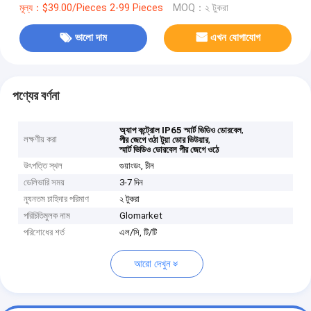
মূল্য：$39.00/Pieces 2-99 Pieces
MOQ：২ টুকরা
ভালো দাম
এখন যোগাযোগ
পণ্যের বর্ণনা
,
অ্যাপ কন্ট্রোল IP65 স্মার্ট ভিডিও ডোরবেল
লক্ষণীয় করা
,
পীর জেগে ওঠা টুয়া ডোর ভিউয়ার
স্মার্ট ভিডিও ডোরবেল পীর জেগে ওঠে
উৎপত্তি স্থল
গুয়াংডং, চীন
ডেলিভারি সময়
3-7 দিন
ন্যূনতম চাহিদার পরিমাণ
২ টুকরা
পরিচিতিমুলক নাম
Glomarket
পরিশোধের শর্ত
এল/সি, টি/টি
আরো দেখুন