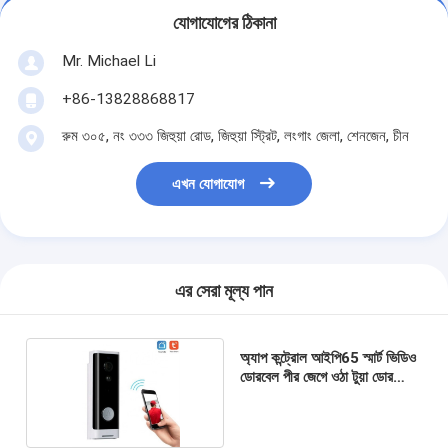
যোগাযোগের ঠিকানা
Mr. Michael Li
+86-13828868817
রুম ৩০৫, নং ৩৩৩ জিহুয়া রোড, জিহুয়া স্ট্রিট, লংগাং জেলা, শেনজেন, চীন
এখন যোগাযোগ
এর সেরা মূল্য পান
অ্যাপ কন্ট্রোল আইপি65 স্মার্ট ভিডিও
ডোরবেল পীর জেগে ওঠা টুয়া ডোর
ভিউয়ার