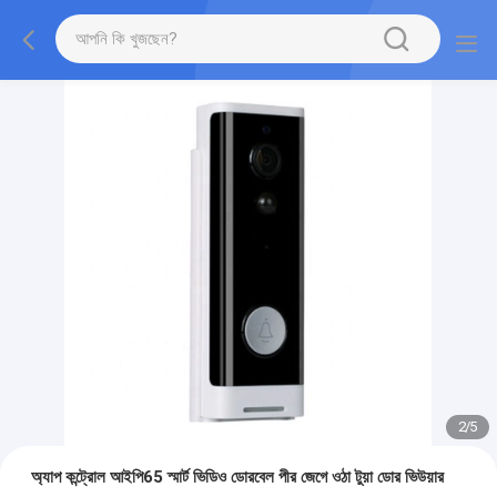
2
/
5
অ্যাপ কন্ট্রোল আইপি65 স্মার্ট ভিডিও ডোরবেল পীর জেগে ওঠা টুয়া ডোর ভিউয়ার