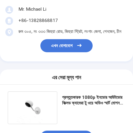
Mr. Michael Li
+86-13828868817
রুম ৩০৫, নং ৩৩৩ জিহুয়া রোড, জিহুয়া স্ট্রিট, লংগাং জেলা, শেনজেন, চীন
এখন যোগাযোগ
এর সেরা মূল্য পান
প্রস্তুতকারক 1080p ইনডোর আউটডোর
ফিক্সড ক্যামেরা টু ওয়ে অডিও স্মার্ট মোশন
ডিটেকশন মিনি ক্যামেরা