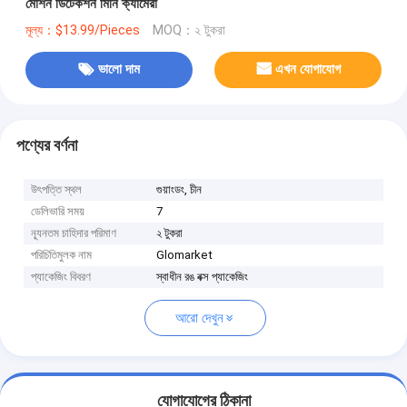
মোশন ডিটেকশন মিনি ক্যামেরা
মূল্য：$13.99/Pieces
MOQ：২ টুকরা
ভালো দাম
এখন যোগাযোগ
পণ্যের বর্ণনা
উৎপত্তি স্থল
গুয়াংডং, চীন
ডেলিভারি সময়
7
ন্যূনতম চাহিদার পরিমাণ
২ টুকরা
পরিচিতিমুলক নাম
Glomarket
প্যাকেজিং বিবরণ
স্বাধীন রঙ বক্স প্যাকেজিং
আরো দেখুন
যোগাযোগের ঠিকানা