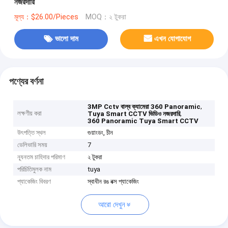
নজরদারি
মূল্য：$26.00/Pieces
MOQ：২ টুকরা
ভালো দাম
এখন যোগাযোগ
পণ্যের বর্ণনা
,
3MP Cctv বাল্ব ক্যামেরা 360 Panoramic
লক্ষণীয় করা
,
Tuya Smart CCTV ভিডিও নজরদারি
360 Panoramic Tuya Smart CCTV
উৎপত্তি স্থল
গুয়াংডং, চীন
ডেলিভারি সময়
7
ন্যূনতম চাহিদার পরিমাণ
২ টুকরা
পরিচিতিমুলক নাম
tuya
প্যাকেজিং বিবরণ
স্বাধীন রঙ বক্স প্যাকেজিং
আরো দেখুন