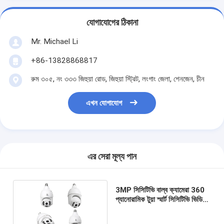
যোগাযোগের ঠিকানা
Mr. Michael Li
+86-13828868817
রুম ৩০৫, নং ৩৩৩ জিহুয়া রোড, জিহুয়া স্ট্রিট, লংগাং জেলা, শেনজেন, চীন
এখন যোগাযোগ
এর সেরা মূল্য পান
3MP সিসিটিভি বাল্ব ক্যামেরা 360
প্যানোরামিক টুয়া স্মার্ট সিসিটিভি ভিডিও
নজরদারি