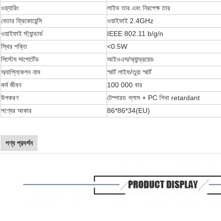
ওয়্যারিং
লাইভ তার এবং নিরপেক্ষ তার
বেতার ফ্রিকোয়েন্সি
ওয়াইফাই 2.4GHz
ওয়াইফাই স্ট্যান্ডার্ড
IEEE 802.11 b/g/n
স্থির শক্তি
<0.5W
সিস্টেম সাপোর্টেড
আইওএস/অ্যান্ড্রয়েড
অ্যাপ্লিকেশন নাম
স্মার্ট লাইফ/তুয়া স্মার্ট
কর্ম জীবন
100 000 বার
উপকরণ
টেম্পারড গ্লাস + PC শিখা retardant
পণ্যের আকার
86*86*34(EU)
পণ্য প্রদর্শন