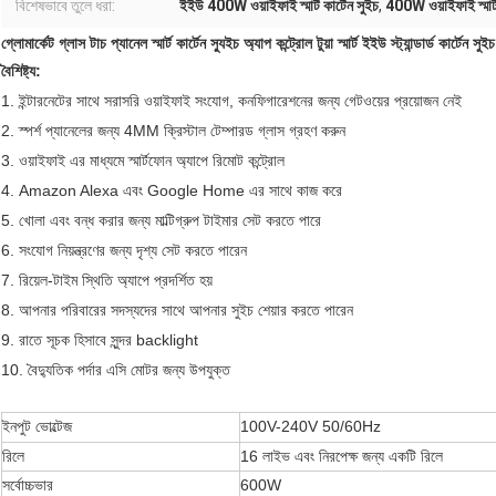
বিশেষভাবে তুলে ধরা:
ইইউ 400W ওয়াইফাই স্মার্ট কার্টেন সুইচ
,
400W ওয়াইফাই স্মার্ট
গ্লোমার্কেট গ্লাস টাচ প্যানেল স্মার্ট কার্টেন স্যুইচ অ্যাপ কন্ট্রোল টুয়া স্মার্ট ইইউ স্ট্যান্ডার্ড কার্টেন সুই
বৈশিষ্ট্য:
1. ইন্টারনেটের সাথে সরাসরি ওয়াইফাই সংযোগ, কনফিগারেশনের জন্য গেটওয়ের প্রয়োজন নেই
2. স্পর্শ প্যানেলের জন্য 4MM ক্রিস্টাল টেম্পারড গ্লাস গ্রহণ করুন
3. ওয়াইফাই এর মাধ্যমে স্মার্টফোন অ্যাপে রিমোট কন্ট্রোল
4. Amazon Alexa এবং Google Home এর সাথে কাজ করে
5. খোলা এবং বন্ধ করার জন্য মাল্টিগ্রুপ টাইমার সেট করতে পারে
6. সংযোগ নিয়ন্ত্রণের জন্য দৃশ্য সেট করতে পারেন
7. রিয়েল-টাইম স্থিতি অ্যাপে প্রদর্শিত হয়
8. আপনার পরিবারের সদস্যদের সাথে আপনার সুইচ শেয়ার করতে পারেন
9. রাতে সূচক হিসাবে সুন্দর backlight
10. বৈদ্যুতিক পর্দার এসি মোটর জন্য উপযুক্ত
ইনপুট ভোল্টেজ
100V-240V 50/60Hz
রিলে
16 লাইভ এবং নিরপেক্ষ জন্য একটি রিলে
সর্বোচ্চভার
600W