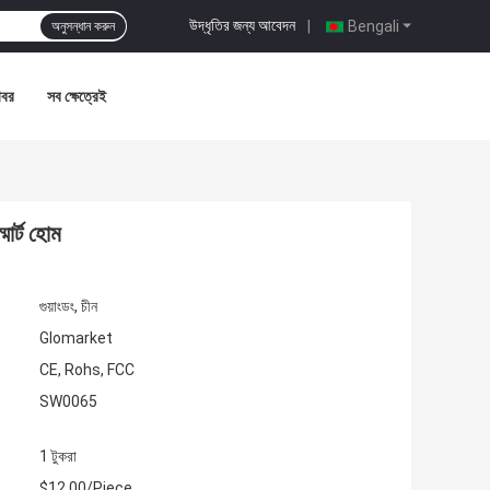
উদ্ধৃতির জন্য আবেদন
|
Bengali
অনুসন্ধান করুন
খবর
সব ক্ষেত্রেই
ার্ট হোম
গুয়াংডং, চীন
Glomarket
CE, Rohs, FCC
SW0065
1 টুকরা
$12.00/Piece