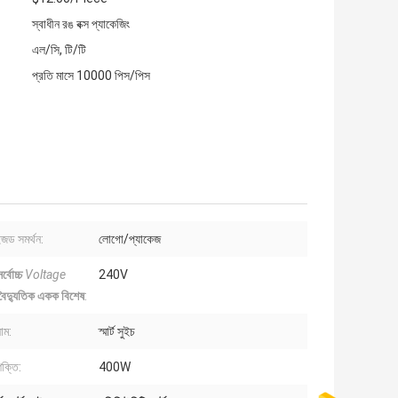
স্বাধীন রঙ বক্স প্যাকেজিং
এল/সি, টি/টি
প্রতি মাসে 10000 পিস/পিস
ইজড সমর্থন:
লোগো/প্যাকেজ
র্বোচ্চ
Voltage
240V
 বৈদ্যুতিক একক বিশেষ
:
াম:
স্মার্ট সুইচ
শক্তি:
400W